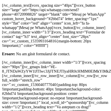
[/vc_column_text][vcex_spacing size=”40px”][vcex_button
size=”large” url=”https://api.whatsapp.com/send?
phone=40720998826″ target=”blank” title=”Mesaj pe WhatsApp”
custom_hover_background=”#2bbd74″ letter_spacing=”1px”
style=”flat” color=”red” align=”center” icon_left=”fa fa-
whatsapp”]Mesaj pe WhatsApp[/vcex_button][/vc_column_inner]
[vc_column_inner width=”1/3″][vcex_heading text=”Formular de
contact” tag=”h3″ text_align=”center” font_size=”28px”
css=”.vc_custom_1535993164816{margin-bottom: 20px
!important;}” color=”#ffffff”]
Eroare:
Nu am găsit formularul de contact.
[/vc_column_inner][vc_column_inner width=”1/3″][vcex_spacing
size=”90px”][vc_gmaps link=”#E-
8_JTNDaWZyYW1lJTIwc3JjJTNEJTIyaHR0cHMlM0ElMkYlM
[/vc_column_inner][/vc_row_inner][/vc_column][/vc_row][vc_row
full_width=”stretch_row”
css=”.vc_custom_1536040777040{padding-top: 80px
!important;padding-bottom: 40px !important;background-color:
#2bbd74 !important;background-position: center
!important;background-repeat: no-repeat !important;background-
size: cover !important;}” local_scroll_id=”sponsorship”][vc_column
width=”1/2″][vcex_heading text=”Va asteptam cu drag!”