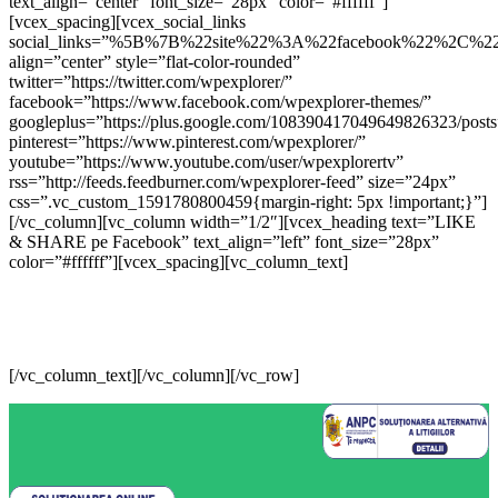
text_align=”center” font_size=”28px” color=”#ffffff”]
[vcex_spacing][vcex_social_links
social_links=”%5B%7B%22site%22%3A%22facebook%22%2C%
align=”center” style=”flat-color-rounded”
twitter=”https://twitter.com/wpexplorer/”
facebook=”https://www.facebook.com/wpexplorer-themes/”
googleplus=”https://plus.google.com/108390417049649826323/posts
pinterest=”https://www.pinterest.com/wpexplorer/”
youtube=”https://www.youtube.com/user/wpexplorertv”
rss=”http://feeds.feedburner.com/wpexplorer-feed” size=”24px”
css=”.vc_custom_1591780800459{margin-right: 5px !important;}”]
[/vc_column][vc_column width=”1/2″][vcex_heading text=”LIKE
& SHARE pe Facebook” text_align=”left” font_size=”28px”
color=”#ffffff”][vcex_spacing][vc_column_text]
[/vc_column_text][/vc_column][/vc_row]