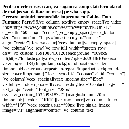
Pentru oferte si rezervari, va rugam sa completati formularul
de mai jos sau dati-ne un mesaj pe whatsapp.
Creeaza amintiri memorabile impreuna cu Cabina Foto
Funtastic Party!!!
[/vc_column_text][vc_empty_space][vc_video
link=”https://www.youtube.com/watch?v=Pmz7rE2OhNE”
el_width=”60″ align=”center”][vc_empty_space][vcex_button
size=”medium” url=”https://funtasticparty.ro/#contact”
align=”center”]Rezerva acum[/vcex_button][vc_empty_space]
[/vc_column][/vc_row][vc_row full_width=”stretch_row”
css=”.vc_custom_1591088416126{background: #009bc9
url(https://funtasticparty.ro/wp-content/uploads/2018/10/norisori-
verzi.jpg?id=133) !important;background-position: center
!important;background-repeat: no-repeat !important;background-
size: cover !important;}” local_scroll_id=”contact” el_id=”contact”]
[vc_column][vcex_spacing][vcex_spacing size=”45px”
visibility=”hidden-phone”][vcex_heading text=”Contact” tag=”h1″
text_align=”center” font_size=”28px”
css=”.vc_custom_1535993183271{margin-bottom: 20px
!important;}” color=”#ffffff”][vc_row_inner][vc_column_inner
width=”1/3″][vcex_spacing size=”90px”][vc_single_image
image=”71″ alignment=”center”][vc_column_text]
0720.998.826