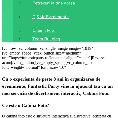
Petreceri la tine acasa
Dj&Mc Evenimente
Cabina Foto
Team Building
[vc_row][vc_column][vc_single_image image=”1919″]
[vc_empty_space][vcex_button size=”medium”
url=”https://funtasticparty.ro/#contact” align=”center”]Rezerva
acum[/vcex_button][vc_empty_space][vc_column_text
font_weight=”normal” font_size=”16″]
Cu o experienta de peste 8 ani in organizarea de
evenimente, Funtastic Party vine in ajutorul tau cu un
nou serviciu de divertisment interactiv, Cabina Foto.
Ce este o Cabina Foto?
O cabină foto este o structură interactivă și distractivă, echipată cu